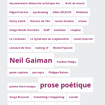
documentaire démarche artistique etc.
droit de mourir
Edgard Varèse
eyedrawing
Gilles DELEUZE
Helmholz
Henry Selick
Histoire de l'Art
Iannis Xenakis
icônes
Image Bande Dessinée
Kalff
kunstbar
Leaphar
Le Corbusier
Le Syndrome du scaphandrier
Lionel Guerrini
Léonard de Vinci
making of
Michel Paysant
Neil Gaiman
Pavillon Philips
peine capitale
percepts
Philippe Nahon
prose poétique
poème électronique
Serge Brussolo
Something's Happening
suicide