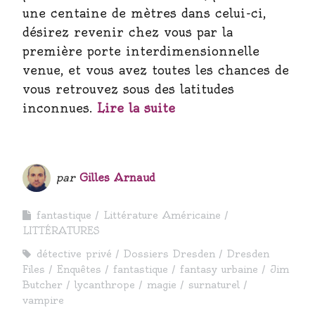
une centaine de mètres dans celui-ci,
désirez revenir chez vous par la
première porte interdimensionnelle
venue, et vous avez toutes les chances de
vous retrouvez sous des latitudes
inconnues.
Lire la suite
par
Gilles Arnaud
fantastique
Littérature Américaine
LITTÉRATURES
détective privé
Dossiers Dresden
Dresden
Files
Enquêtes
fantastique
fantasy urbaine
Jim
Butcher
lycanthrope
magie
surnaturel
vampire