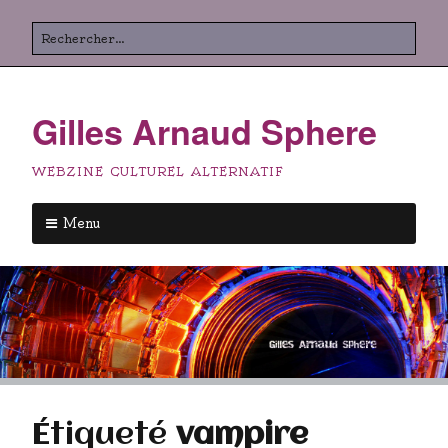
Aller
Rechercher
au
contenu
principal
Gilles Arnaud Sphere
WEBZINE CULTUREL ALTERNATIF
Menu
Aller
au
contenu
principal
Étiqueté
vampire