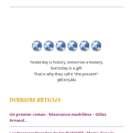
Yesterday is history, tomorrow a mistery,
but today is a gift.
That is why they call it "the present".
JIRÌ KYLIÀN
DERNIERS ARTICLES
Un premier roman : Résonance madrilène – Gilles
Arnaud…
Les Dossiers Dresden de Jim BUTCHER : Magie dans le