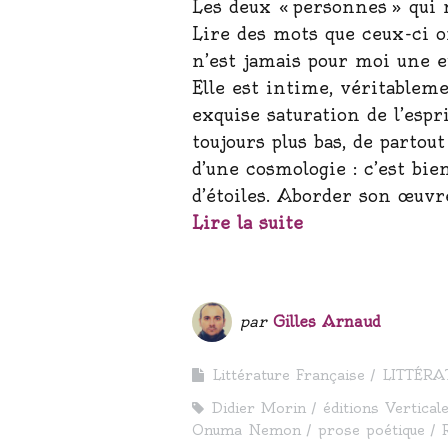
Les deux « personnes » qui 
Lire des mots que ceux-ci on
n’est jamais pour moi une 
Elle est intime, véritableme
exquise saturation de l’espr
toujours plus bas, de parto
d’une cosmologie : c’est bie
d’étoiles. Aborder son œuvr
Lire la suite
par
Gilles Arnaud
Littérature Française
LITTÉRA
Didier Morin
éditions Vertical
Onuma Nemon
prose poétique