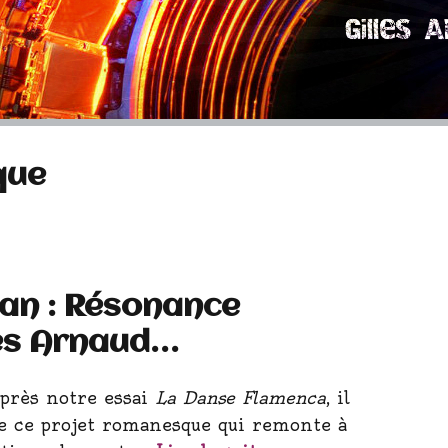
que
an : Résonance
les Arnaud…
après notre essai
La Danse Flamenca
, il
ise ce projet romanesque qui remonte à