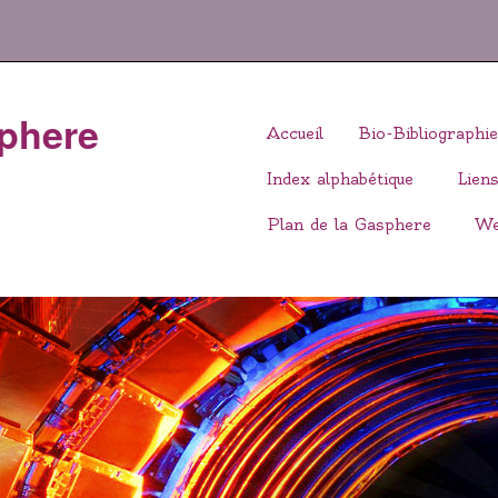
Sphere
Aller
Accueil
Bio-Bibliographie
au
Index alphabétique
Liens
contenu
principal
Plan de la Gasphere
We