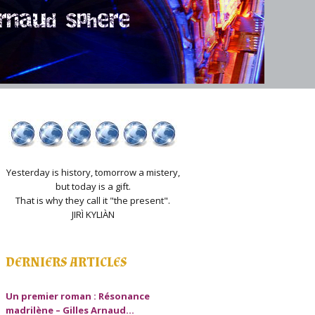
Yesterday is history, tomorrow a mistery,
but today is a gift.
That is why they call it "the present".
JIRÌ KYLIÀN
DERNIERS ARTICLES
Un premier roman : Résonance
madrilène – Gilles Arnaud…