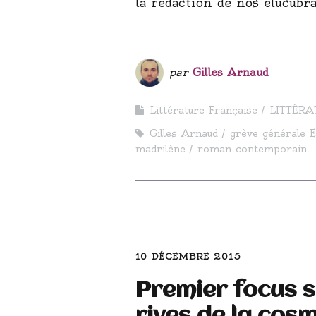
la rédaction de nos élucubr
par
Gilles Arnaud
Littérature Française
LITTÉRA
Gilles Arnaud
grève générale 
madrilène
roman contemporain
10 DÉCEMBRE 2015
Premier focus 