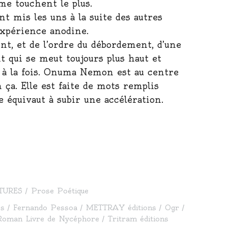
me touchent le plus.
t mis les uns à la suite des autres
expérience anodine.
nt, et de l’ordre du débordement, d’une
it qui se meut toujours plus haut et
ut à la fois. Onuma Nemon est au centre
n ça. Elle est faite de mots remplis
e équivaut à subir une accélération.
TURES
Prose Poétique
es
Fernando Pessoa
METTRAY éditions
Ogr
Roman Livre de Nycéphore
Tritram éditions