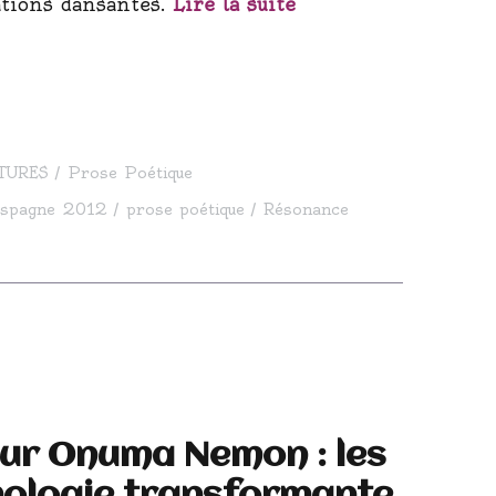
ations dansantes.
Lire la suite
TURES
Prose Poétique
Espagne 2012
prose poétique
Résonance
sur Onuma Nemon : les