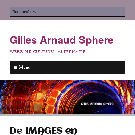
Aller
Rechercher
au
contenu
principal
Gilles Arnaud Sphere
WEBZINE CULTUREL ALTERNATIF
Menu
Aller
au
contenu
principal
De
IMAGES en