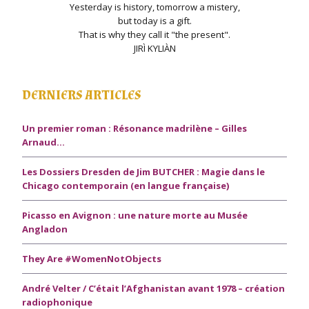
Yesterday is history, tomorrow a mistery,
but today is a gift.
That is why they call it "the present".
JIRÌ KYLIÀN
DERNIERS ARTICLES
Un premier roman : Résonance madrilène – Gilles
Arnaud…
Les Dossiers Dresden de Jim BUTCHER : Magie dans le
Chicago contemporain (en langue française)
Picasso en Avignon : une nature morte au Musée
Angladon
They Are #WomenNotObjects
André Velter / C’était l’Afghanistan avant 1978 – création
radiophonique