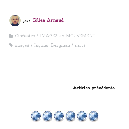
par
Gilles Arnaud
Cinéastes
IMAGES en MOUVEMENT
images
Ingmar Bergman
mots
Navigation
Articles précédents
au
sein
des
articles