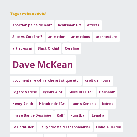
Tags : exhaustivité
abolition peine de mort
Acousmonium
affects
Alice vs Coraline ?
animation
animations
architecture
art et essai
Black Orchid
Coraline
Dave McKean
documentaire démarche artistique etc.
droit de mourir
Edgard Varèse
eyedrawing
Gilles DELEUZE
Helmholz
Henry Selick
Histoire de l'Art
Iannis Xenakis
icônes
Image Bande Dessinée
Kalff
kunstbar
Leaphar
Le Corbusier
Le Syndrome du scaphandrier
Lionel Guerrini