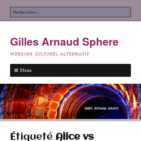
Aller
Rechercher
au
contenu
principal
Gilles Arnaud Sphere
WEBZINE CULTUREL ALTERNATIF
Menu
Aller
au
contenu
principal
Étiqueté
Alice vs