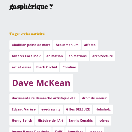
gasphérique ?
Tags : exhaustivité
abolition peine de mort
Acousmonium
affects
Alice vs Coraline ?
animation
animations
architecture
art et essai
Black Orchid
Coraline
Dave McKean
documentaire démarche artistique etc.
droit de mourir
Edgard Varèse
eyedrawing
Gilles DELEUZE
Helmholz
Henry Selick
Histoire de l'Art
Iannis Xenakis
icônes
Image Bande Dessinée
Kalff
kunstbar
Leaphar