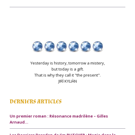
Yesterday is history, tomorrow a mistery,
but today is a gift.
That is why they call it "the present".
JIRÌ KYLIÀN
DERNIERS ARTICLES
Un premier roman : Résonance madrilène – Gilles
Arnaud…
Les Dossiers Dresden de Jim BUTCHER : Magie dans le