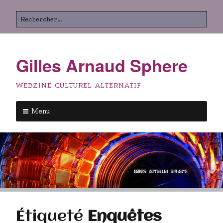
Aller
Rechercher
au
contenu
principal
Gilles Arnaud Sphere
WEBZINE CULTUREL ALTERNATIF
Menu
Aller
au
contenu
principal
Étiqueté
Enquêtes