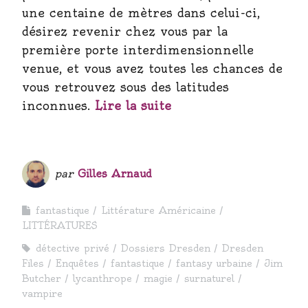
une centaine de mètres dans celui-ci,
désirez revenir chez vous par la
première porte interdimensionnelle
venue, et vous avez toutes les chances de
vous retrouvez sous des latitudes
inconnues.
Lire la suite
par
Gilles Arnaud
fantastique
Littérature Américaine
LITTÉRATURES
détective privé
Dossiers Dresden
Dresden
Files
Enquêtes
fantastique
fantasy urbaine
Jim
Butcher
lycanthrope
magie
surnaturel
vampire