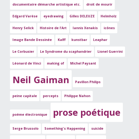
documentaire démarche artistique etc.
droit de mourir
Edgard Varèse
eyedrawing
Gilles DELEUZE
Helmholz
Henry Selick
Histoire de l'Art
Iannis Xenakis
icônes
Image Bande Dessinée
Kalff
kunstbar
Leaphar
Le Corbusier
Le Syndrome du scaphandrier
Lionel Guerrini
Léonard de Vinci
making of
Michel Paysant
Neil Gaiman
Pavillon Philips
peine capitale
percepts
Philippe Nahon
prose poétique
poème électronique
Serge Brussolo
Something's Happening
suicide