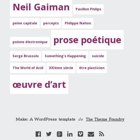
Neil Gaiman
Pavillon Philips
peine capitale
percepts
Philippe Nahon
prose poétique
poème électronique
Serge Brussolo
Something's Happening
suicide
The World of Acid
XXIème siècle
être plasticien
œuvre d’art
Make: A WordPress template
de
The Theme Foundry
F
T
G
L
V
E
R