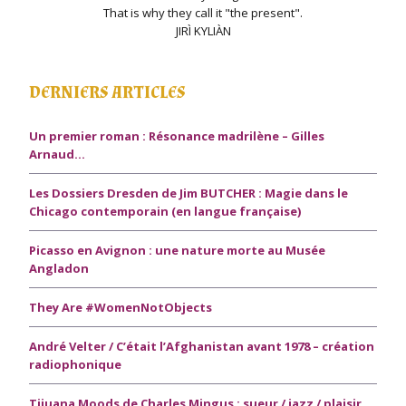
That is why they call it "the present".
JIRÌ KYLIÀN
DERNIERS ARTICLES
Un premier roman : Résonance madrilène – Gilles
Arnaud…
Les Dossiers Dresden de Jim BUTCHER : Magie dans le
Chicago contemporain (en langue française)
Picasso en Avignon : une nature morte au Musée
Angladon
They Are #WomenNotObjects
André Velter / C’était l’Afghanistan avant 1978 – création
radiophonique
Tijuana Moods de Charles Mingus : sueur / jazz / plaisir