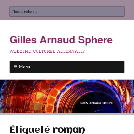
Aller
Rechercher
au
contenu
principal
Gilles Arnaud Sphere
WEBZINE CULTUREL ALTERNATIF
Menu
Aller
au
contenu
principal
Étiqueté
roman