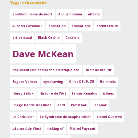
Tags : exhaustivité
abolition peine de mort
Acousmonium
affects
Alice vs Coraline ?
animation
animations
architecture
art et essai
Black Orchid
Coraline
Dave McKean
documentaire démarche artistique etc.
droit de mourir
Edgard Varèse
eyedrawing
Gilles DELEUZE
Helmholz
Henry Selick
Histoire de l'Art
Iannis Xenakis
icônes
Image Bande Dessinée
Kalff
kunstbar
Leaphar
Le Corbusier
Le Syndrome du scaphandrier
Lionel Guerrini
Léonard de Vinci
making of
Michel Paysant