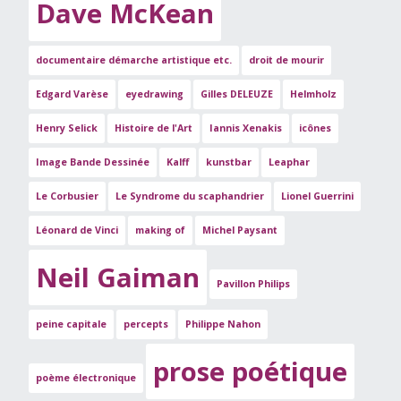
Dave McKean
documentaire démarche artistique etc.
droit de mourir
Edgard Varèse
eyedrawing
Gilles DELEUZE
Helmholz
Henry Selick
Histoire de l'Art
Iannis Xenakis
icônes
Image Bande Dessinée
Kalff
kunstbar
Leaphar
Le Corbusier
Le Syndrome du scaphandrier
Lionel Guerrini
Léonard de Vinci
making of
Michel Paysant
Neil Gaiman
Pavillon Philips
peine capitale
percepts
Philippe Nahon
prose poétique
poème électronique