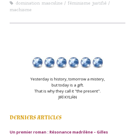
domination masculine
féminisme justifié
machisme
Yesterday is history, tomorrow a mistery,
but today is a gift.
That is why they call it "the present".
JIRÌ KYLIÀN
DERNIERS ARTICLES
Un premier roman : Résonance madrilène – Gilles