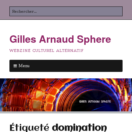
Aller
Rechercher
au
contenu
principal
Gilles Arnaud Sphere
WEBZINE CULTUREL ALTERNATIF
Menu
Aller
au
contenu
principal
Étiqueté
domination