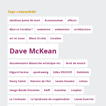
Tags : exhaustivité
abolition peine de mort
Acousmonium
affects
Alice vs Coraline ?
animation
animations
architecture
art et essai
Black Orchid
Coraline
Dave McKean
documentaire démarche artistique etc.
droit de mourir
Edgard Varèse
eyedrawing
Gilles DELEUZE
Helmholz
Henry Selick
Histoire de l'Art
Iannis Xenakis
icônes
Image Bande Dessinée
Kalff
kunstbar
Leaphar
Le Corbusier
Le Syndrome du scaphandrier
Lionel Guerrini