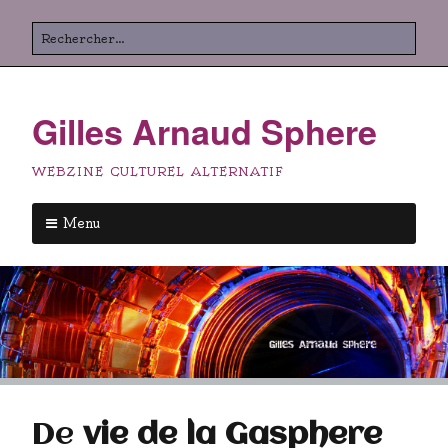
Aller
Rechercher
au
contenu
principal
Gilles Arnaud Sphere
WEBZINE CULTUREL ALTERNATIF
Menu
Aller
au
contenu
principal
De
vie de la Gasphere