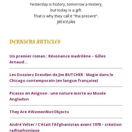
Yesterday is history, tomorrow a mistery,
but today is a gift.
That is why they call it "the present".
JIRÌ KYLIÀN
DERNIERS ARTICLES
Un premier roman : Résonance madrilène – Gilles
Arnaud…
Les Dossiers Dresden de Jim BUTCHER : Magie dans le
Chicago contemporain (en langue française)
Picasso en Avignon : une nature morte au Musée
Angladon
They Are #WomenNotObjects
André Velter / C’était l’Afghanistan avant 1978 – création
radiophonique