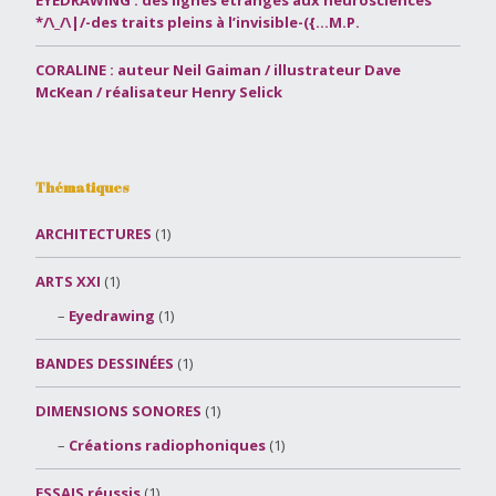
EYEDRAWING : des lignes étranges aux neurosciences
*/\_/\|/-des traits pleins à l’invisible-({…M.P.
CORALINE : auteur Neil Gaiman / illustrateur Dave
McKean / réalisateur Henry Selick
Thématiques
ARCHITECTURES
(1)
ARTS XXI
(1)
Eyedrawing
(1)
BANDES DESSINÉES
(1)
DIMENSIONS SONORES
(1)
Créations radiophoniques
(1)
ESSAIS réussis
(1)