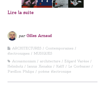
Lire la suite
par
Gilles Arnaud
ARCHITECTURES
Contemporaines
électroniques
MUSIQUES
Acousmonium
architecture
Edgard Varèse
Helmholz
Iannis Xenakis
Kalff
Le Corbusier
Pavillon Philips
poème électronique