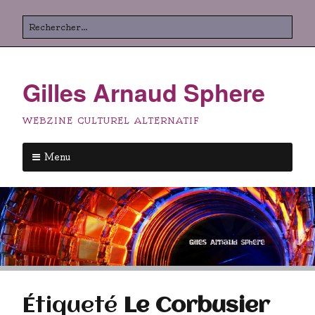
Aller
Rechercher
au
contenu
principal
Gilles Arnaud Sphere
WEBZINE CULTUREL ALTERNATIF
Menu
Aller
au
contenu
principal
Étiqueté
Le Corbusier