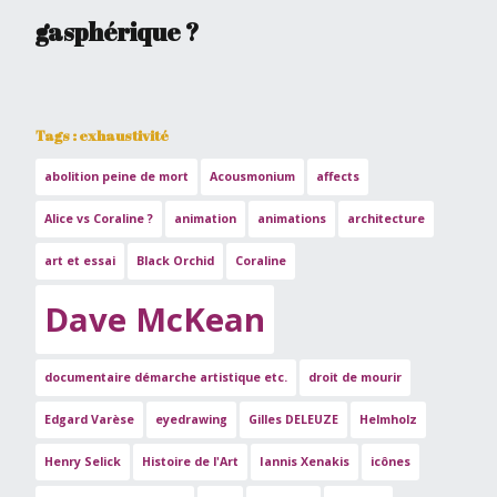
gasphérique ?
Tags : exhaustivité
abolition peine de mort
Acousmonium
affects
Alice vs Coraline ?
animation
animations
architecture
art et essai
Black Orchid
Coraline
Dave McKean
documentaire démarche artistique etc.
droit de mourir
Edgard Varèse
eyedrawing
Gilles DELEUZE
Helmholz
Henry Selick
Histoire de l'Art
Iannis Xenakis
icônes