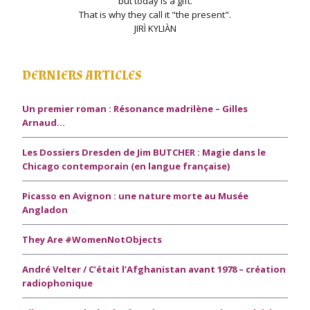
but today is a gift.
That is why they call it "the present".
JIRÌ KYLIÀN
DERNIERS ARTICLES
Un premier roman : Résonance madrilène – Gilles
Arnaud…
Les Dossiers Dresden de Jim BUTCHER : Magie dans le
Chicago contemporain (en langue française)
Picasso en Avignon : une nature morte au Musée
Angladon
They Are #WomenNotObjects
André Velter / C’était l’Afghanistan avant 1978 – création
radiophonique