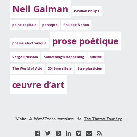
Neil Gaiman
Pavillon Philips
peine capitale
percepts
Philippe Nahon
prose poétique
poème électronique
Serge Brussolo
Something's Happening
suicide
The World of Acid
XXIème siècle
être plasticien
œuvre d’art
Make: A WordPress template
de
The Theme Foundry
F
T
G
L
V
E
R