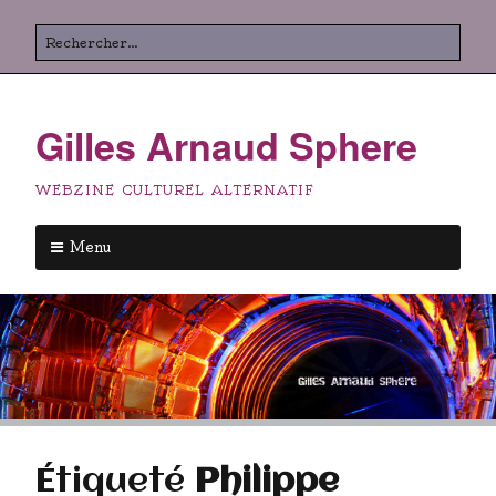
Aller
Rechercher
au
contenu
principal
Gilles Arnaud Sphere
WEBZINE CULTUREL ALTERNATIF
Menu
Aller
au
contenu
principal
Étiqueté
Philippe