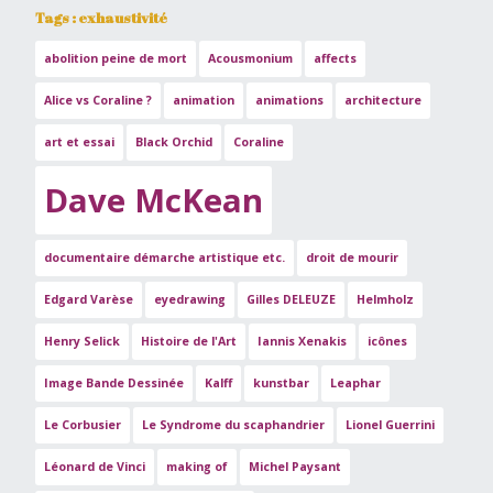
Tags : exhaustivité
abolition peine de mort
Acousmonium
affects
Alice vs Coraline ?
animation
animations
architecture
art et essai
Black Orchid
Coraline
Dave McKean
documentaire démarche artistique etc.
droit de mourir
Edgard Varèse
eyedrawing
Gilles DELEUZE
Helmholz
Henry Selick
Histoire de l'Art
Iannis Xenakis
icônes
Image Bande Dessinée
Kalff
kunstbar
Leaphar
Le Corbusier
Le Syndrome du scaphandrier
Lionel Guerrini
Léonard de Vinci
making of
Michel Paysant