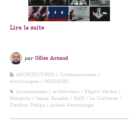
Lire la suite
par
Gilles Arnaud
ARCHITECTURES
Contemporaines
électroniques
MUSIQUES
Acousmonium
architecture
Edgard Varèse
Helmholz
Iannis Xenakis
Kalff
Le Corbusier
Pavillon Philips
poème électronique