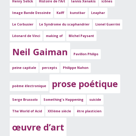
Henry Selick
Histoire de l'Art
Iannis Xenakis
icônes
Image Bande Dessinée
Kalff
kunstbar
Leaphar
Le Corbusier
Le Syndrome du scaphandrier
Lionel Guerrini
Léonard de Vinci
making of
Michel Paysant
Neil Gaiman
Pavillon Philips
peine capitale
percepts
Philippe Nahon
prose poétique
poème électronique
Serge Brussolo
Something's Happening
suicide
The World of Acid
XXIème siècle
être plasticien
œuvre d’art