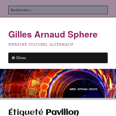
Aller
Rechercher
au
contenu
principal
Gilles Arnaud Sphere
WEBZINE CULTUREL ALTERNATIF
Menu
Aller
au
contenu
principal
Étiqueté
Pavillon