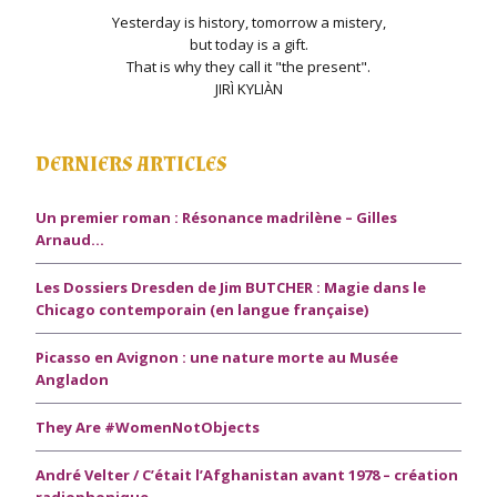
Yesterday is history, tomorrow a mistery,
but today is a gift.
That is why they call it "the present".
JIRÌ KYLIÀN
DERNIERS ARTICLES
Un premier roman : Résonance madrilène – Gilles
Arnaud…
Les Dossiers Dresden de Jim BUTCHER : Magie dans le
Chicago contemporain (en langue française)
Picasso en Avignon : une nature morte au Musée
Angladon
They Are #WomenNotObjects
André Velter / C’était l’Afghanistan avant 1978 – création
radiophonique