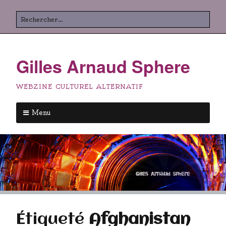
Aller
Rechercher
au
contenu
principal
Gilles Arnaud Sphere
WEBZINE CULTUREL ALTERNATIF
Menu
Aller
au
contenu
principal
Étiqueté
Afghanistan