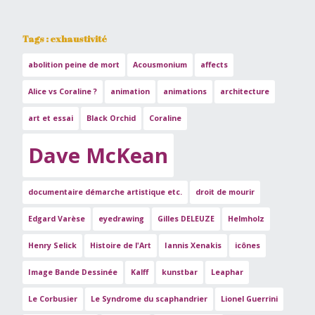
Tags : exhaustivité
abolition peine de mort
Acousmonium
affects
Alice vs Coraline ?
animation
animations
architecture
art et essai
Black Orchid
Coraline
Dave McKean
documentaire démarche artistique etc.
droit de mourir
Edgard Varèse
eyedrawing
Gilles DELEUZE
Helmholz
Henry Selick
Histoire de l'Art
Iannis Xenakis
icônes
Image Bande Dessinée
Kalff
kunstbar
Leaphar
Le Corbusier
Le Syndrome du scaphandrier
Lionel Guerrini